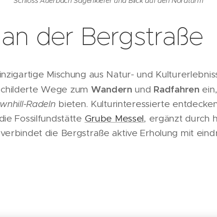
Schloss Auerbach Sagenkiefer und Blick auf den Nordturm
 an der Bergstraße
inzigartige Mischung aus Natur- und Kulturerlebnis
Wandern
Radfahren
schilderte Wege zum
und
ein
wnhill-Radeln
bieten. Kulturinteressierte entdec
ie Fossilfundstätte
Grube Messel
, ergänzt durch h
verbindet die Bergstraße aktive Erholung mit eindr