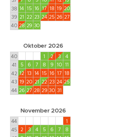
37
14
15
16
17
18
19
20
38
21
22
23
24
25
26
27
39
28
29
30
40
Oktober 2026
40
1
2
3
4
5
6
7
8
9
10
11
41
12
13
14
15
16
17
18
42
19
20
21
22
23
24
25
43
26
27
28
29
30
31
44
November 2026
44
1
2
3
4
5
6
7
8
45