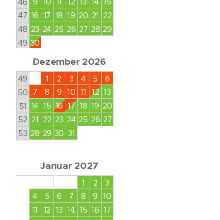
9
10
11
12
13
14
15
46
16
17
18
19
20
21
22
47
23
24
25
26
27
28
29
48
30
49
Dezember 2026
49
1
2
3
4
5
6
7
8
9
10
11
12
13
50
14
15
16
17
18
19
20
51
21
22
23
24
25
26
27
52
28
29
30
31
53
Januar 2027
1
2
3
4
5
6
7
8
9
10
11
12
13
14
15
16
17