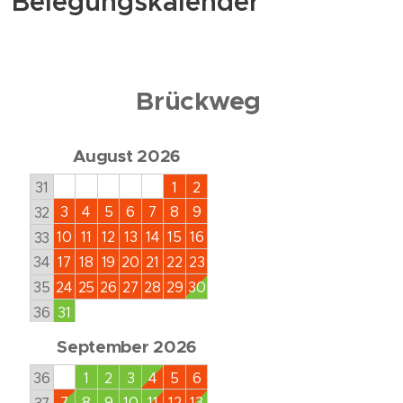
Belegungskalender
Brückweg
August 2026
31
1
2
3
4
5
6
7
8
9
32
10
11
12
13
14
15
16
33
17
18
19
20
21
22
23
34
24
25
26
27
28
29
30
35
31
36
September 2026
36
1
2
3
4
5
6
7
8
9
10
11
12
13