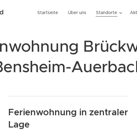
nd
Startseite
Über uns
Standorte
Akt
enwohnung Brückw
Bensheim-Auerbac
Ferienwohnung in zentraler
Lage